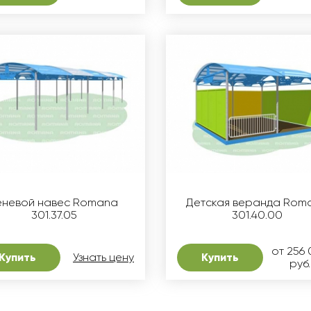
еневой навес Romana
Детская веранда Rom
301.37.05
301.40.00
от 256
Купить
Узнать цену
Купить
руб.