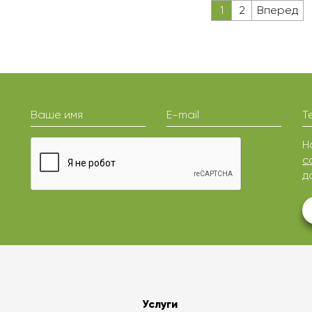
1
2
Вперед
Ваше имя
E-mail
Т
Н
с
д
Услуги