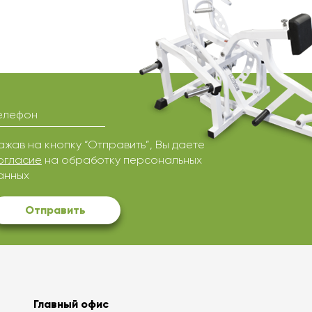
елефон
ажав на кнопку “Отправить”, Вы даете
огласие
на обработку персональных
анных
Отправить
Главный офис