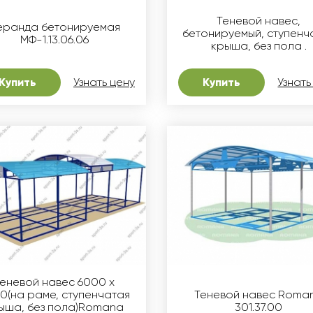
Теневой навес,
еранда бетонируемая
бетонируемый, ступенч
МФ-1.13.06.06
крыша, без пола .
Купить
Узнать цену
Купить
Узнать
еневой навес 6000 х
0(на раме, ступенчатая
Теневой навес Roma
ыша, без пола)Romana
301.37.00