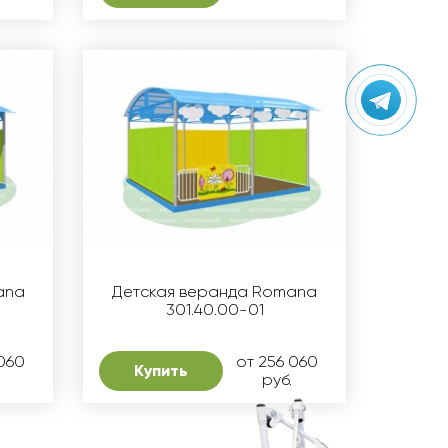
ana
Детская веранда Romana
301.40.00-01
 060
от 256 060
Купить
руб.