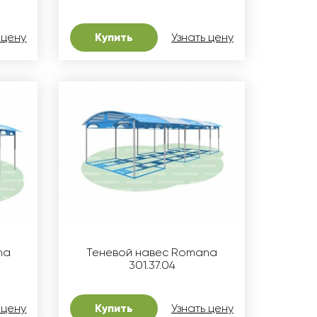
 цену
Купить
Узнать цену
na
Теневой навес Romana
301.37.04
 цену
Купить
Узнать цену