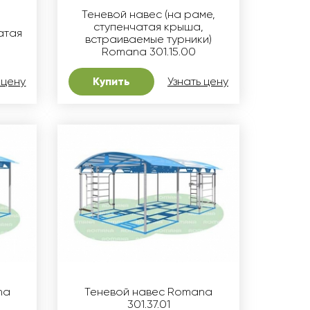
Теневой навес (на раме,
ступенчатая крыша,
атая
встраиваемые турники)
Romana 301.15.00
 цену
Купить
Узнать цену
na
Теневой навес Romana
301.37.01