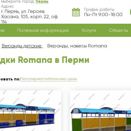
Выберите город:
Пермь
Адрес
График работы
г. Пермь, ул. Героев
Пн-Пт 9:00-18:00
Хасана, 105, корп. 22, оф.
114
ия
Полезная информация
Услуги
Объекты
Веранды детские
Веранды, навесы Romana
едки Romana в Перми
Популярности
Наличию цены
овать по: