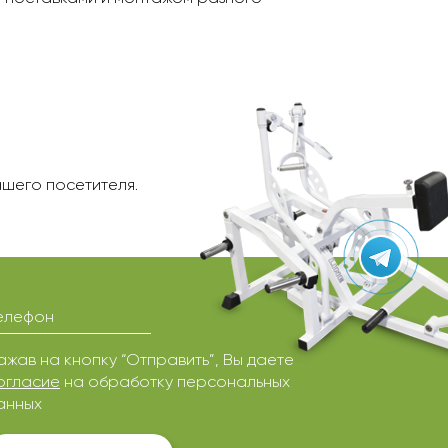
шего посетителя.
елефон
ажав на кнопку “Отправить”, Вы даете
огласие
на обработку персональных
анных