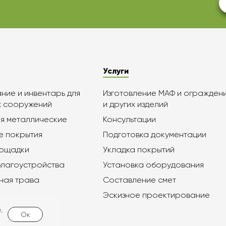
Услуги
ие и инвентарь для
Изготовление МАФ и огражден
х сооружений
и других изделий
я металлические
Консультации
е покрытия
Подготовка документации
лощадки
Укладка покрытий
благоустройства
Установка оборудования
ная трава
Составление смет
Эскизное проектирование
,
Ок