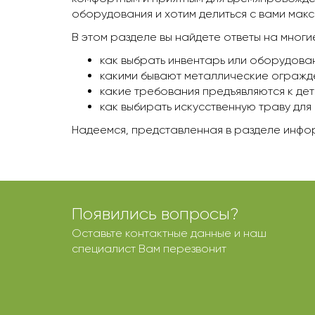
оборудования и хотим делиться с вами мак
В этом разделе вы найдете ответы на многи
как выбрать инвентарь или оборудова
какими бывают металлические огражден
какие требования предъявляются к дет
как выбирать искусственную траву дл
Надеемся, представленная в разделе инфор
Появились вопросы?
Оставьте контактные данные и наш
специалист Вам перезвонит